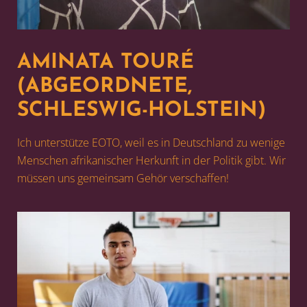
AMINATA TOURÉ
(ABGEORDNETE,
SCHLESWIG-HOLSTEIN)
Ich unterstütze EOTO, weil es in Deutschland zu wenige
Menschen afrikanischer Herkunft in der Politik gibt. Wir
müssen uns gemeinsam Gehör verschaffen!