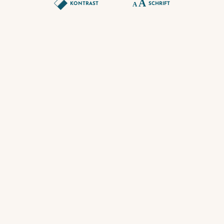
KONTRAST
SCHRIFT
FRANZ ROGOWSKI
(SCHAUSPIELER)