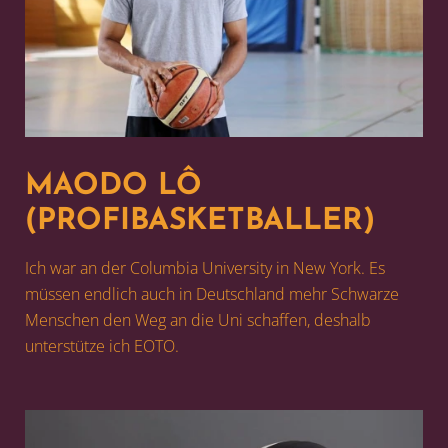
MAODO LÔ
(PROFIBASKETBALLER)
Ich war an der Columbia University in New York. Es
müssen endlich auch in Deutschland mehr Schwarze
Menschen den Weg an die Uni schaffen, deshalb
unterstütze ich EOTO.