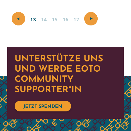
13
14
15
16
17
UNTERSTÜTZE UNS
UND WERDE EOTO
COMMUNITY
SUPPORTER*IN
JETZT SPENDEN