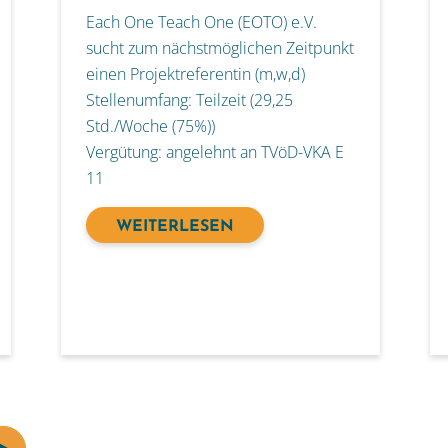
Each One Teach One (EOTO) e.V.
sucht zum nächstmöglichen Zeitpunkt
eine
n Projektreferent
in (m,w,d)
Stellenumfang: Teilzeit (29,25
Std./Woche (75%))
Vergütung: angelehnt an TVöD-VKA E
11
WEITERLESEN