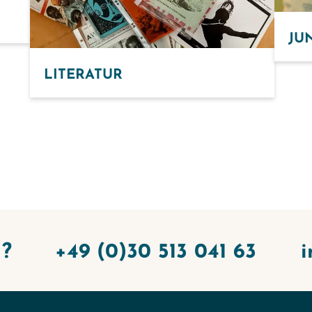
JU
LITERATUR
?
+49 (0)30 513 041 63
i