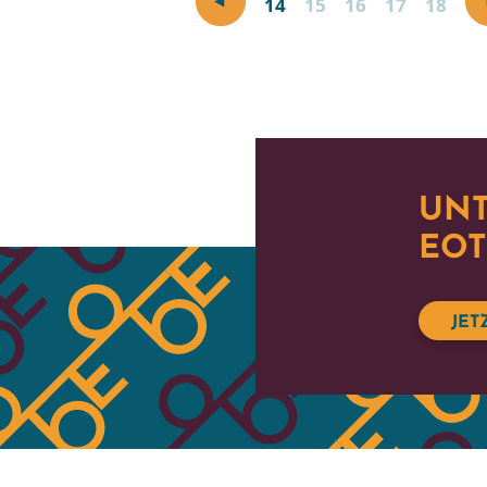
14
15
16
17
18
UNT
EOT
JET