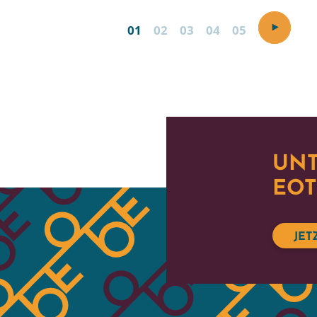
01
02
03
04
05
UNT
EOT
JET