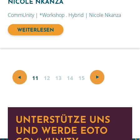
NICOLE NKANZA
CommUnity | *Workshop . Hybrid | Nicole Nkanza
WEITERLESEN
11
12
13
14
15
UNTERSTÜTZE UNS
UND WERDE EOTO