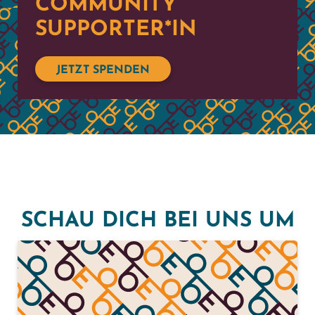
COMMUNITY
SUPPORTER*IN
JETZT SPENDEN
SCHAU DICH BEI UNS UM